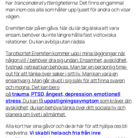
har
trancenderat ytterligheterna
. Det finns en gammal
man inom oss alla som håller upp ljuset för andra och visar
vägen.
Eremiten bär på en gåva. När du lär dig älska att vara
ensam, behöver du inte längre hålla fast vid toxiska
relationer. Du kan avböja utan rädsla.
Tarotkortet Eremiten kommer upp i mina läggningar när
någon vill / behöver dra sig undan. Ensamhet, avskildhet,
tystnad, retreat kan behövas. Man tar en personlig time-
out för att tänka över saker i sitt liv. Man kan vara en
ensamvarg. Man går djupt i sig själv för att finna svaren
och mogna. Det kan bero
på
trauma
,
PTSD
,
ångest
,
depression
,
emotionell
stress
. Du kan få
uppstigningssympto
m
som kräver din
avskildhet, du kan behöva tänka över ditt sociala liv och
planera om livet i allmänhet.
Alla kort har sina gåvor och de är här för att hjälpa oss bli
medvetna.
Vi ska bli hela och fria från inre