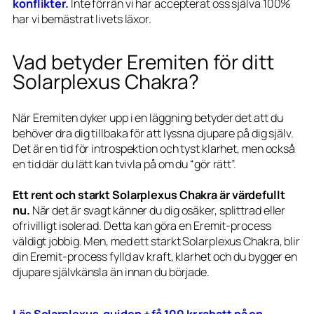
konflikter.
Inte förrän vi har accepterat oss själva 100%
har vi bemästrat livets läxor.
Vad betyder Eremiten för ditt
Solarplexus Chakra?
När Eremiten dyker upp i en läggning betyder det att du
behöver dra dig tillbaka för att lyssna djupare på dig själv.
Det är en tid för introspektion och tyst klarhet, men också
en tid där du lätt kan tvivla på om du “gör rätt”.
Ett rent och starkt Solarplexus Chakra är värdefullt
nu.
När det är svagt känner du dig osäker, splittrad eller
ofrivilligt isolerad. Detta kan göra en Eremit-process
väldigt jobbig. Men, med ett starkt Solarplexus Chakra, blir
din Eremit-process fylld av kraft, klarhet och du bygger en
djupare självkänsla än innan du började.
Läs Solarplexus-guiden + få 100 kr rabatt på en