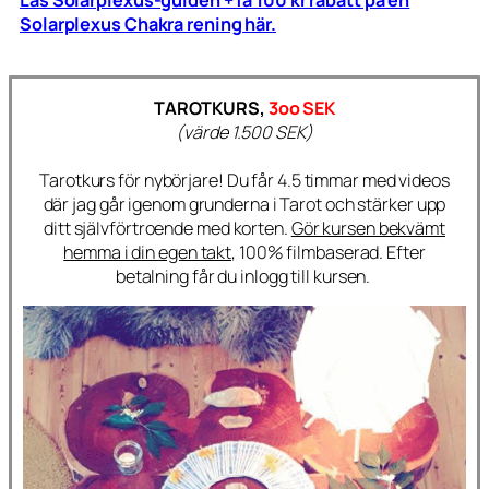
Solarplexus Chakra rening här.
TAROTKURS,
3oo SEK
(värde 1.500 SEK)
Tarotkurs för nybörjare! Du får 4.5 timmar med videos
där jag går igenom grunderna i Tarot och stärker upp
ditt självförtroende med korten.
Gör kursen bekvämt
hemma i din egen takt,
100% filmbaserad. Efter
betalning får du inlogg till kursen.