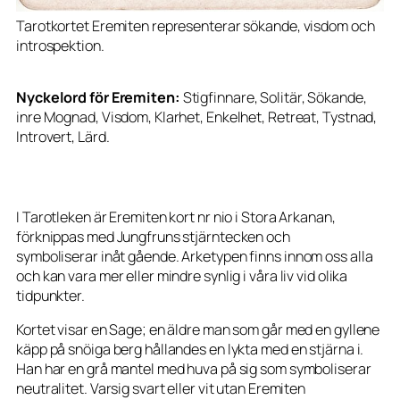
Tarotkortet Eremiten representerar sökande, visdom och
introspektion.
Nyckelord för Eremiten:
Stigfinnare, Solitär, Sökande,
inre Mognad, Visdom, Klarhet, Enkelhet, Retreat, Tystnad,
Introvert, Lärd.
I Tarotleken är Eremiten kort nr nio i Stora Arkanan,
förknippas med Jungfruns stjärntecken och
symboliserar inåt gående.
Arketypen finns innom oss alla
och kan vara mer eller mindre synlig i våra liv vid olika
tidpunkter.
Kortet visar en Sage; en äldre man som går med en gyllene
käpp på snöiga berg hållandes en lykta med en stjärna i.
Han har en grå mantel med huva på sig som symboliserar
neutralitet. Varsig svart eller vit utan Eremiten