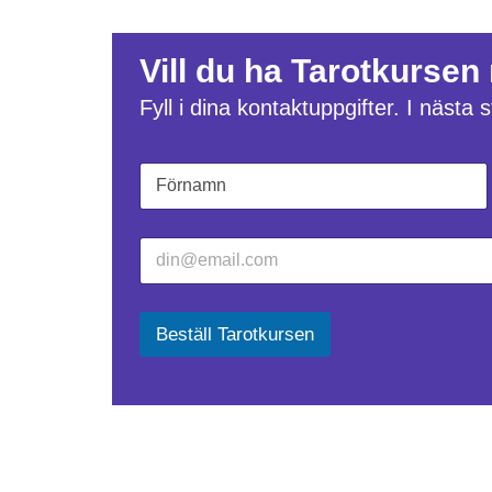
Vill du ha Tarotkursen
Fyll i dina kontaktuppgifter. I nästa
N
E
a
-
m
p
Först
n
o
E
*
s
-
t
p
N
o
a
s
Beställ Tarotkursen
m
t
n
*