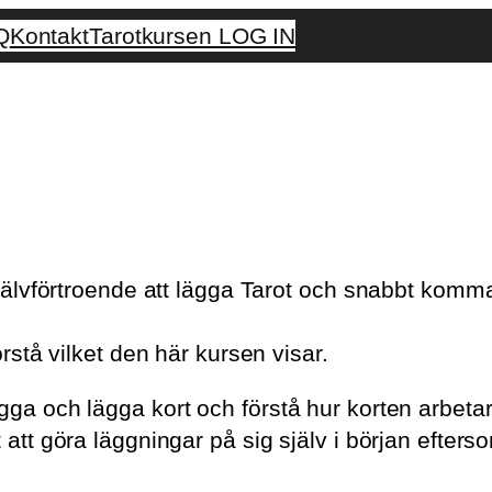
Q
Kontakt
Tarotkursen LOG IN
r självförtroende att lägga Tarot och snabbt kom
örstå vilket den här kursen visar.
gga och lägga kort och förstå hur korten arbetar
t att göra läggningar på sig själv i början efte