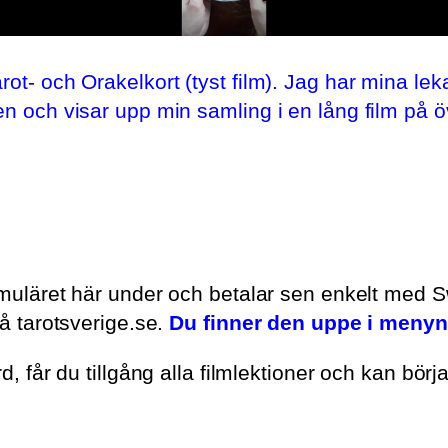
ot- och Orakelkort (tyst film). Jag har mina le
en och visar upp min samling i en lång film på 
ormuläret här under och betalar sen enkelt med S
på tarotsverige.se.
Du finner den uppe i menyn
d, får du tillgång alla filmlektioner och kan börj