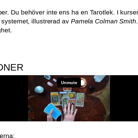
r. Du behöver inte ens ha en Tarotlek. I kurse
 systemet, illustrerad av
Pamela Colman Smith
ghet.
IONER
merna: