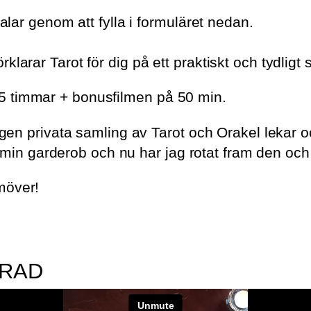
lar genom att fylla i formuläret nedan.
 förklarar Tarot för dig på ett praktiskt och tydli
 4.5 timmar + bonusfilmen på 50 min.
 privata samling av Tarot och Orakel lekar och f
 min garderob och nu har jag rotat fram den och
amöver!
ERAD