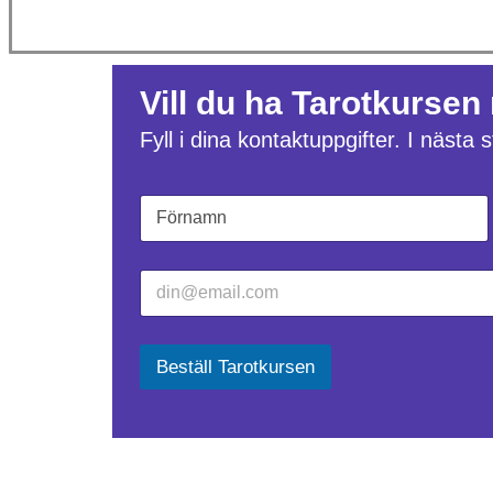
Vill du ha Tarotkursen
Fyll i dina kontaktuppgifter. I nästa
N
N
a
a
m
m
Först
n
n
E
*
*
-
E
p
-
o
p
s
Beställ Tarotkursen
o
t
s
*
t