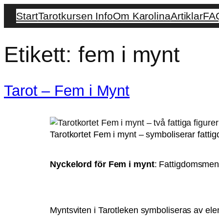
Start
Tarotkursen Info
Om Karolina
Artiklar
FA
Etikett:
fem i mynt
Tarot – Fem i Mynt
Tarotkortet Fem i mynt – symboliserar fatti
Nyckelord för Fem i mynt
: Fattigdomsment
Myntsviten i Tarotleken symboliseras av el