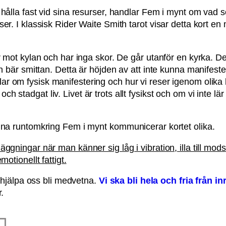
 hålla fast vid sina resurser, handlar Fem i mynt om vad 
ser. I klassisk Rider Waite Smith tarot visar detta kort 
er mot kylan och har inga skor. De går utanför en kyrka. 
n bär smittan. Detta är höjden av att inte kunna manifestera
ar om fysisk manifestering och hur vi reser igenom olika
gt och stadgat liv. Livet är trots allt fysikst och om vi inte 
gna runtomkring Fem i mynt kommunicerar kortet olika.
gningar när man känner sig låg i vibration, illa till mods
otionellt fattigt.
t hjälpa oss bli medvetna.
Vi ska bli hela och fria från inr
or.