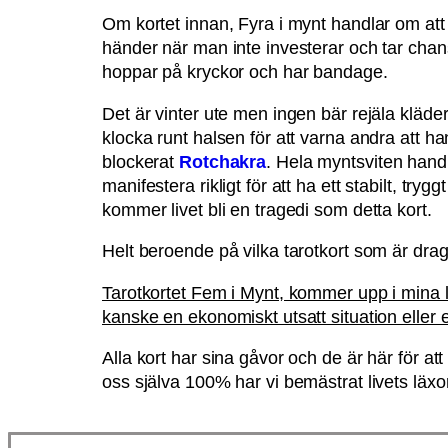
Om kortet innan, Fyra i mynt handlar om att
händer när man inte investerar och tar chan
hoppar på kryckor och har bandage.
Det är vinter ute men ingen bär rejäla kläd
klocka runt halsen för att varna andra att ha
blockerat
Rotchakra
. Hela myntsviten handl
manifestera rikligt för att ha ett stabilt, tryg
kommer livet bli en tragedi som detta kort.
Helt beroende på vilka tarotkort som är dra
Tarotkortet Fem i Mynt, kommer upp i mina läg
kanske en ekonomiskt utsatt situation eller em
Alla kort har sina gåvor och de är här för at
oss själva 100% har vi bemästrat livets läx