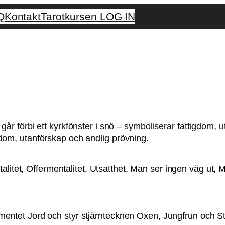
Q
Kontakt
Tarotkursen LOG IN
gdom, utanförskap och andlig prövning.
alitet, Offermentalitet, Utsatthet, Man ser ingen väg ut,
ementet Jord och styr stjärntecknen Oxen, Jungfrun och 