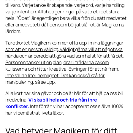
tillvaro. Varje tanke är skapande, varje ord, varje handling,
varje intention. Alltihop ger ringar på vattnet i det stora
hela. “Ödet” är egentligen bara vilka frön du sått medvetet
eller omedvetet i dåtiden som börjat slå rot, är Magikerns
lärdom.
Tarotkortet Magikern kommer ofta upp i mina läggningar
som att en person väldigt, väldigt gärna vill att något ska
hända och är beredd att göra vad som helst för att få det.
Personen tänker ut en plan, drar i trådarna bakom
kulisserna och hittar kreativa lösningar för att nå fram,
inte sällan lite i hemlighet. Det kan också stå för
manipulering, så se upp
.
Alla kort har sina gåvor och de är här för att hjälpa oss bli
medvetna.
Vi ska bli hela och fria från inre
konflikter.
Inte förrän vi har accepterat oss själva 100%
har vi bemästrat livets läxor.
Vad betyder Magikern för ditt