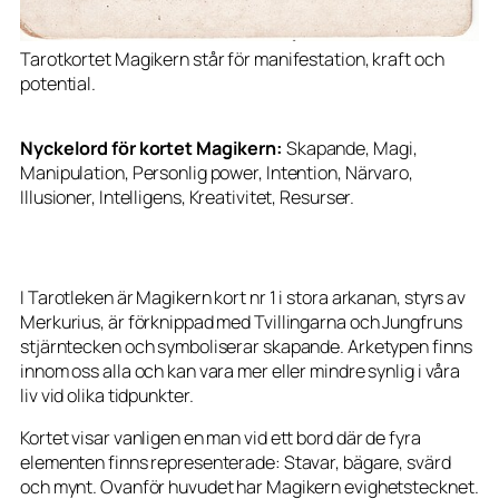
Tarotkortet Magikern står för manifestation, kraft och
potential.
Nyckelord för kortet Magikern:
Skapande, Magi,
Manipulation, Personlig power, Intention, Närvaro,
Illusioner, Intelligens, Kreativitet, Resurser.
I Tarotleken är Magikern kort nr 1 i stora arkanan, styrs av
Merkurius, är förknippad med Tvillingarna och Jungfruns
stjärntecken och symboliserar skapande. Arketypen finns
innom oss alla och kan vara mer eller mindre synlig i våra
liv vid olika tidpunkter.
Kortet visar vanligen en man vid ett bord där de fyra
elementen finns representerade: Stavar, bägare, svärd
och mynt. Ovanför huvudet har Magikern evighetstecknet.