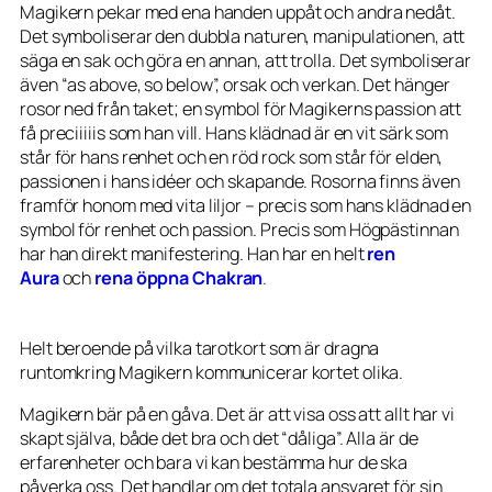
Magikern pekar med ena handen uppåt och andra nedåt.
Det symboliserar den dubbla naturen, manipulationen, att
säga en sak och göra en annan, att trolla. Det symboliserar
även “as above, so below”, orsak och verkan. Det hänger
rosor ned från taket; en symbol för Magikerns passion att
få preciiiiis som han vill. Hans klädnad är en vit särk som
står för hans renhet och en röd rock som står för elden,
passionen i hans idéer och skapande. Rosorna finns även
framför honom med vita liljor – precis som hans klädnad en
symbol för renhet och passion. Precis som Högpästinnan
har han direkt manifestering. Han har en helt
ren
Aura
och
rena öppna Chakran
.
Helt beroende på vilka tarotkort som är dragna
runtomkring Magikern kommunicerar kortet olika.
Magikern bär på en gåva. Det är att visa oss att allt har vi
skapt själva, både det bra och det “dåliga”. Alla är de
erfarenheter och bara vi kan bestämma hur de ska
påverka oss. Det handlar om det totala ansvaret för sin