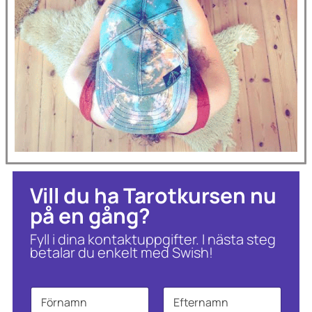
Vill du ha Tarotkursen nu
på en gång?
Fyll i dina kontaktuppgifter. I nästa steg
betalar du enkelt med Swish!
N
a