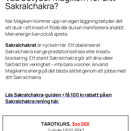
Sakralchakra?
När Magikern kommer upp i en egen läggning betyder det
att du är i ett kreativt flöde där du kan manifestera snabbt.
Men energin kan också spreta.
Sakralchakrat
är nyckeln här. Ett obalanserat
Sakralchakra kan ge prestationsstress eller kreativ
blockering. Ett starkt Sakralchakra gör att dina idéer
faktiskt blir verklighet – inte bara visioner. Använd
Magikerns energi på det bästa sättet genom att jobba med
ditt Sakralchakra.
Läs Sakralchakra-guiden + få 100 kr rabatt på en
Sakralchakra rening här.
TAROTKURS,
3oo SEK
(värde 1.500 SEK)