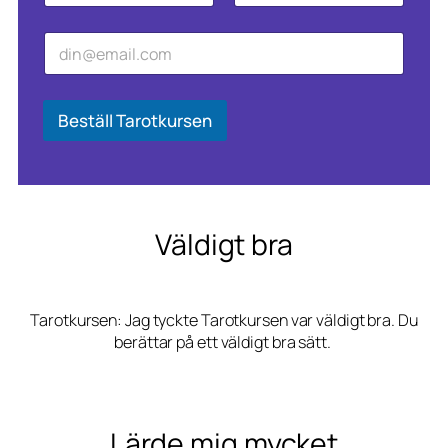
m
Först
Sist
n
E
E
*
-
-
p
p
o
o
s
s
Beställ Tarotkursen
t
t
*
*
E
-
p
o
Väldigt bra
s
t
Tarotkursen: Jag tyckte Tarotkursen var väldigt bra. Du
berättar på ett väldigt bra sätt.
Lärde mig mycket