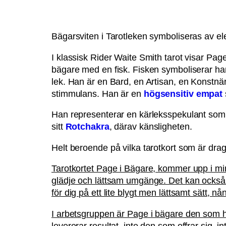
Bägarsviten i Tarotleken symboliseras av el
I klassisk Rider Waite Smith tarot visar Pag
bägare med en fisk. Fisken symboliserar ha
lek. Han är en Bard, en Artisan, en Konstnär
stimmulans. Han är en
högsensitiv
empat
Han representerar en kärleksspekulant som vi
sitt
Rotchakra
, därav känsligheten.
Helt beroende på vilka tarotkort som är dra
Tarotkortet Page i Bägare, kommer upp i mina
glädje och lättsam umgänge. Det kan också v
för dig på ett lite blygt men lättsamt sätt, n
I arbetsgruppen är Page i bägare den som hå
levererar resultat, inte den som offrar sig, 