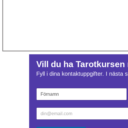
Vill du ha Tarotkursen
Fyll i dina kontaktuppgifter. I nästa
N
N
a
a
m
m
Först
n
n
E
*
E
-
-
p
p
o