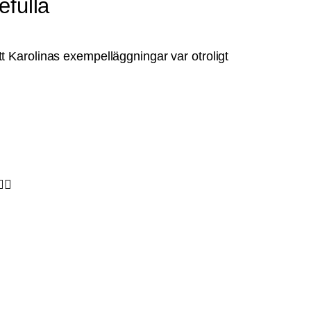
efulla
tt Karolinas exempelläggningar var otroligt
🏼