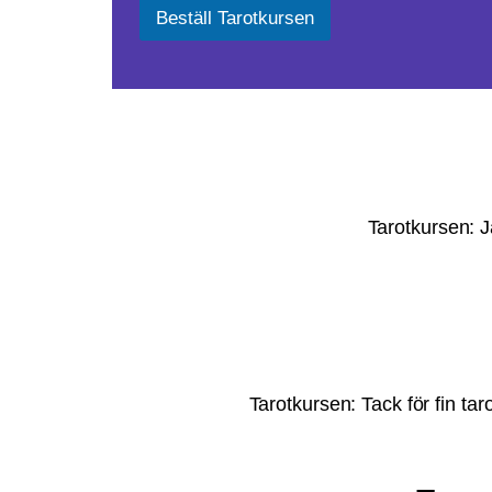
o
s
Beställ Tarotkursen
s
t
t
*
Tarotkursen: J
Tarotkursen: Tack för fin tar