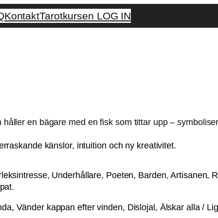
Q
Kontakt
Tarotkursen LOG IN
rraskande känslor, intuition och ny kreativitet.
ärleksintresse, Underhållare, Poeten, Barden, Artisanen, 
pat.
nda, Vänder kappan efter vinden, Dislojal, Älskar alla / Li