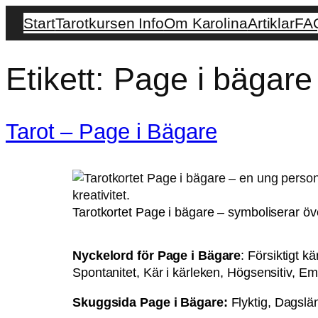
Start
Tarotkursen Info
Om Karolina
Artiklar
FA
Etikett:
Page i bägare
Tarot – Page i Bägare
Tarotkortet Page i bägare – symboliserar öve
Nyckelord för Page i Bägare
: Försiktigt k
Spontanitet, Kär i kärleken, Högsensitiv, Em
Skuggsida Page i Bägare:
Flyktig, Dagslä