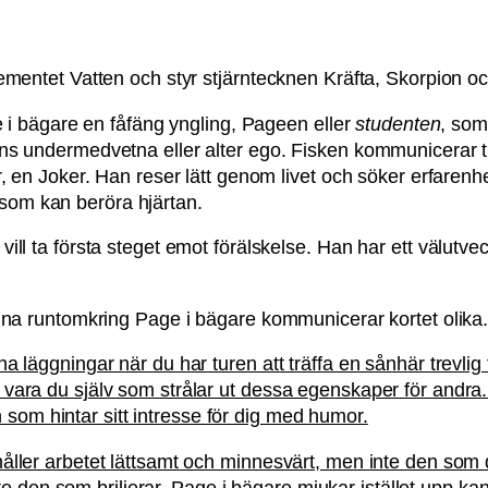
ementet Vatten och styr stjärntecknen Kräfta, Skorpion o
e i bägare en fåfäng yngling, Pageen eller
studenten
, som
ns undermedvetna eller alter ego. Fisken kommunicerar ti
, en Joker. Han reser lätt genom livet och söker erfarenh
som kan beröra hjärtan.
ll ta första steget emot förälskelse. Han har ett välutve
gna runtomkring Page i bägare kommunicerar kortet olika
 läggningar när du har turen att träffa en sånhär trevlig 
ara du själv som strålar ut dessa egenskaper för andra. O
ån som hintar sitt intresse för dig med humor.
ller arbetet lättsamt och minnesvärt, men inte den som 
inte den som briljerar. Page i bägare mjukar istället upp 