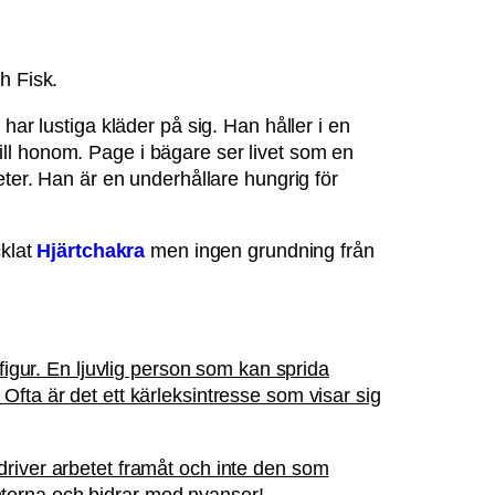
ch Fisk.
 har lustiga kläder på sig. Han håller i en
ll honom. Page i bägare ser livet som en
eter. Han är en underhållare hungrig för
cklat
Hjärtchakra
men ingen grundning från
.
figur. En ljuvlig person som kan sprida
fta är det ett kärleksintresse som visar sig
driver arbetet framåt och inte den som
kanterna och bidrar med nyanser!