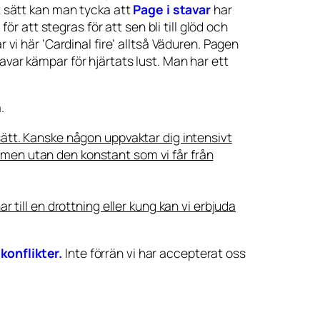
t sätt kan man tycka att
Page i stavar
har
att stegras för att sen bli till glöd och
 vi här ‘Cardinal fire’ alltså Väduren. Pagen
stavar kämpar för hjärtats lust. Man har ett
.
sätt. Kanske någon uppvaktar dig intensivt
ls men utan den konstant som vi får från
 till en drottning eller kung kan vi erbjuda
 konflikter.
Inte förrän vi har accepterat oss