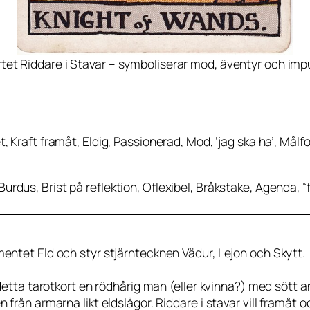
tet Riddare i Stavar – symboliserar mod, äventyr och impu
et, Kraft framåt, Eldig, Passionerad, Mod, ‘jag ska ha’, Målf
Burdus, Brist på reflektion, Oflexibel, Bråkstake, Agenda, “fo
mentet Eld och styr stjärntecknen Vädur, Lejon och Skytt.
detta tarotkort en rödhårig man (eller kvinna?) med sött an
från armarna likt eldslågor. Riddare i stavar vill framåt o