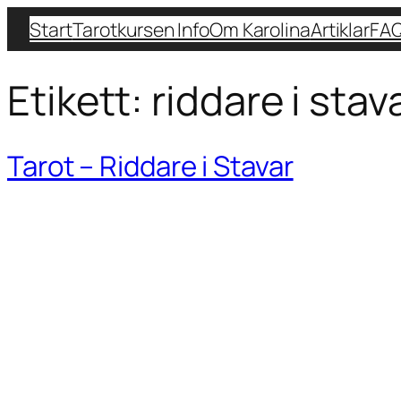
Start
Tarotkursen Info
Om Karolina
Artiklar
FA
Etikett:
riddare i stav
Tarot – Riddare i Stavar