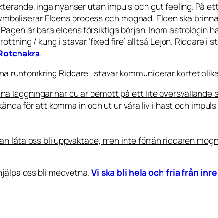
ekterande, inga nyanser utan impuls och gut feeling. På et
oliserar Eldens process och mognad. Elden ska brinna för 
Pagen är bara eldens försiktiga början. Inom astrologin har
rottning / kung i stavar ‘fixed fire’ alltså Lejon. Riddare i 
Rotchakra
.
na runtomkring Riddare i stavar kommunicerar kortet olika
na läggningar när du är bemött på ett lite översvallande 
r ökända för att komma in och ut ur våra liv i hast och impu
kan låta oss bli uppvaktade, men inte förrän riddaren mognar
 hjälpa oss bli medvetna.
Vi ska bli hela och fria från inre