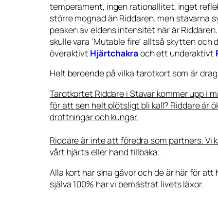
temperament, ingen rationallitet, inget refl
större mognad än Riddaren, men stavarna symb
peaken av eldens intensitet här är Riddaren. 
skulle vara ‘Mutable fire’ alltså skytten och d
överaktivt
Hjärtchakra
och ett underaktivt
Helt beroende på vilka tarotkort som är drag
Tarotkortet Riddare i Stavar kommer upp i mi
för att sen helt plötsligt bli kall? Riddare ä
drottningar och kungar.
Riddare är inte att föredra som partners. Vi 
vårt hjärta eller hand tillbaka.
Alla kort har sina gåvor och de är här för att
själva 100% har vi bemästrat livets läxor.