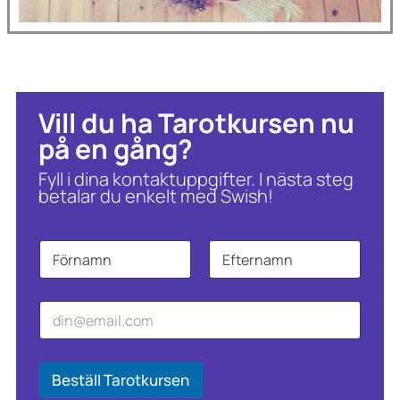
Vill du ha Tarotkursen nu
på en gång?
Fyll i dina kontaktuppgifter. I nästa steg
betalar du enkelt med Swish!
N
a
m
Först
Sist
n
E
*
*
-
*
p
*
o
s
Beställ Tarotkursen
t