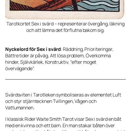
Tarotkortet Sex i svärd – representerar övergång, läkning
och att lämna det förflutna bakom sig.
Nyckelord för Sex i svärd
: Räddning, Prioriteringar,
Bättre tider är påväg, Att lösa problem, Överkomma
hinder, Självkärlek, Konstruktiv, “efter moget
övervägande”.
Svärdsviten i Tarotleken symboliseras av elementet Luft
och styr stjärntecknen Tvillingen, Vågen och
Vattumannen.
I klassisk Rider Waite Smith Tarot visar Sex i svärd en båt
med en kvinna och ett barn. En man stakar båten över