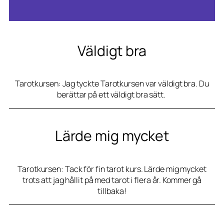
*
Väldigt bra
Tarotkursen: Jag tyckte Tarotkursen var väldigt bra. Du
berättar på ett väldigt bra sätt.
Lärde mig mycket
Tarotkursen: Tack för fin tarot kurs. Lärde mig mycket
trots att jag hållit på med tarot i flera år. Kommer gå
tillbaka!