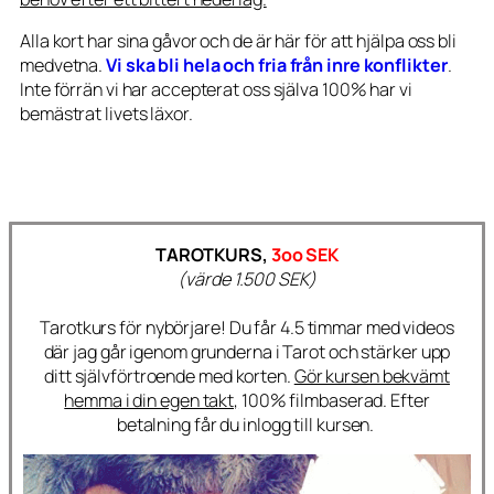
Alla kort har sina gåvor och de är här för att hjälpa oss bli
medvetna.
Vi ska bli hela och fria från inre konflikter
.
Inte förrän vi har accepterat oss själva 100% har vi
bemästrat livets läxor.
TAROTKURS,
3oo SEK
(värde 1.500 SEK)
Tarotkurs för nybörjare! Du får 4.5 timmar med videos
där jag går igenom grunderna i Tarot och stärker upp
ditt självförtroende med korten.
Gör kursen bekvämt
hemma i din egen takt,
100% filmbaserad. Efter
betalning får du inlogg till kursen.