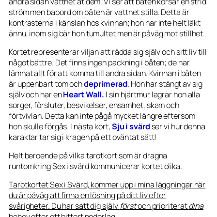
andra sidan vattnet åt dem. Vi ser att båten korsar en strid
ström men babord om båten är vattnet stilla. Detta är
kontrasterna i känslan hos kvinnan; hon har inte helt läkt
ännu, inom sig bär hon tumultet men är påväg mot stillhet.
Kortet representerar viljan att rädda sig själv och sitt liv till
något bättre. Det finns ingen packning i båten; de har
lämnat allt för att komma till andra sidan. Kvinnan i båten
är uppenbart tom och
deprimerad
. Hon har stängt av sig
själv och har en
Heart Wall.
I sin hjärtmur lagrar hon alla
sorger, försluter, besvikelser, ensamhet, skam och
förtvivlan. Detta kan inte pågå mycket längre eftersom
hon skulle förgås. I nästa kort,
Sju i svärd
ser vi hur denna
karaktar tar sig i kragen på ett oväntat sätt!
Helt beroende på vilka tarotkort som är dragna
runtomkring Sex i svärd kommunicerar kortet olika.
Tarotkortet Sex i Svärd, kommer upp i mina läggningar när
du är påväg att finna en lösning på ditt liv efter
svårigheter. Du har satt dig själv
först
och prioriterat
dina
behov efter ett bittert nederlag.