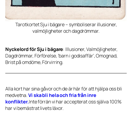
Tarotkortet Sju i bägare – symboliserar illusioner,
valmöjligheter och dagdrömmar.
Nyckelord för Sju i bägare
: Illusioner, Valmöjligheter,
Dagdrömmar, Förförelse, ‘barn i godisaffär’, Omognad,
Brist på omdöme, Förvirring.
Alla kort har sina gåvor och de är här för att hjälpa oss bli
medvetna.
Vi ska bli hela och fria från inre
konflikter.
Inte förrän vi har accepterat oss själva 100%
har vi bemästrat livets läxor.