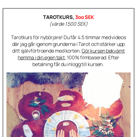
TAROTKURS,
3oo SEK
(värde 1.500 SEK)
Tarotkurs för nybörjare! Du får 4.5 timmar med videos
där jag går igenom grunderna i Tarot och stärker upp
ditt självförtroende med korten.
Gör kursen bekvämt
hemma i din egen takt,
100% filmbaserad. Efter
betalning får du inlogg till kursen.