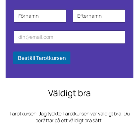
N
a
m
Först
Sist
n
E
N
*
-
a
p
m
o
n
s
N
Beställ Tarotkursen
t
a
*
m
n
N
a
Väldigt bra
m
n
Tarotkursen: Jag tyckte Tarotkursen var väldigt bra. Du
berättar på ett väldigt bra sätt.