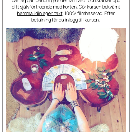
där jag går igenom grunderna i Tarot och stärker upp
ditt självförtroende med korten.
Gör kursen bekvämt
hemma i din egen takt,
100% filmbaserad. Efter
betalning får du inlogg till kursen.