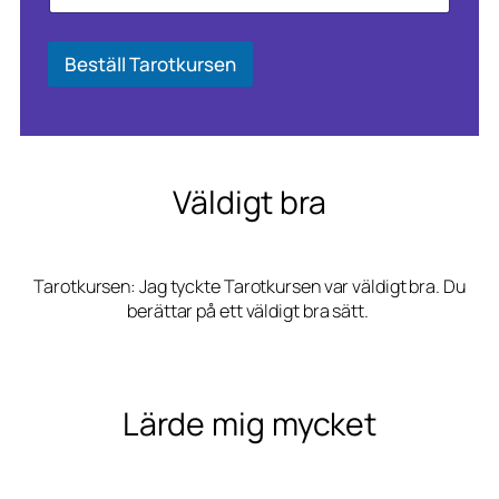
N
p
a
o
m
s
Beställ Tarotkursen
n
t
*
Väldigt bra
Tarotkursen: Jag tyckte Tarotkursen var väldigt bra. Du
berättar på ett väldigt bra sätt.
Lärde mig mycket