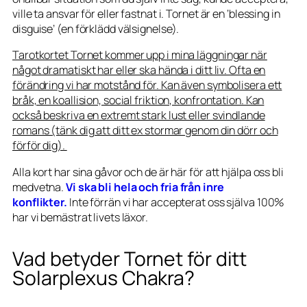
ville ta ansvar för eller fastnat i. Tornet är en ‘blessing in
disguise’ (en förklädd välsignelse).
Tarotkortet Tornet kommer upp i mina läggningar när
något dramatiskt har eller ska hända i ditt liv. Ofta en
förändring vi har motstånd för. Kan även symbolisera ett
bråk, en koallision, social friktion, konfrontation. Kan
också beskriva en extremt stark lust eller svindlande
romans (tänk dig att ditt ex stormar genom din dörr och
förför dig).
Alla kort har sina gåvor och de är här för att hjälpa oss bli
medvetna.
Vi ska bli hela och fria från inre
konflikter.
Inte förrän vi har accepterat oss själva 100%
har vi bemästrat livets läxor.
Vad betyder Tornet för ditt
Solarplexus Chakra?