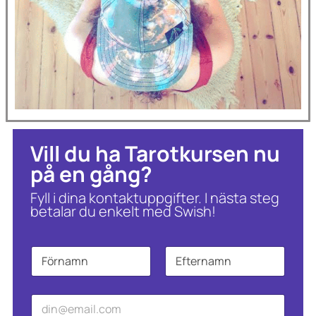
Vill du ha Tarotkursen nu
på en gång?
Fyll i dina kontaktuppgifter. I nästa steg
betalar du enkelt med Swish!
N
*
a
N
m
a
Först
Sist
n
m
E
*
n
-