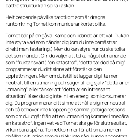
bättre struktur kan spira i askan.
Helt beroende på vilka tarotkort som är dragna
runtomkring Tornet kommunicerar kortet olika.
Tornet bär på en gåva. Kamp och lidande är ett val. Du kan
inte styra vad som händer dig (om du inte bemästrar
direkt manifestering.) Men du kan styra hur du ska tolka
det som händer. Om du väljer att tolka något utmanande
som “fruktansvärt”, “en katastrof”, “detta tar död på mig”
programmerar du ditt sinne att förstärka den
uppfattningen. Men om du istället lägger dig lite mer
neutralt till en utmaning och säger till dig själv “detta är en
utmaning” eller tänker att “detta är en intressant
situation” låser du dig inte in i en energi som konsumerar
dig. Du programmerar ditt sinne att hålla sig mer neutral
och då behöver inte kroppen ge samma jobbiga respons
som om du utgår från att en utmanining kommer innebära
en katastrof. Ingen vet vad Tornet ska ge för slutresultat,
vi kan bara spåna. Tornet kommer för att smula ner en
ohållbar situation som du själv inte såg, kunde acceptera,