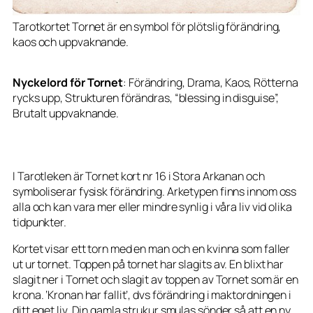
Tarotkortet Tornet är en symbol för plötslig förändring,
kaos och uppvaknande.
Nyckelord för Tornet
: Förändring, Drama, Kaos, Rötterna
rycks upp, Strukturen förändras, “blessing in disguise”,
Brutalt uppvaknande.
I Tarotleken är Tornet kort nr 16 i Stora Arkanan och
symboliserar fysisk förändring. Arketypen finns innom oss
alla och kan vara mer eller mindre synlig i våra liv vid olika
tidpunkter.
Kortet visar ett torn med en man och en kvinna som faller
ut ur tornet. Toppen på tornet har slagits av. En blixt har
slagit ner i Tornet och slagit av toppen av Tornet som är en
krona. ‘Kronan har fallit’, dvs förändring i maktordningen i
ditt eget liv. Din gamla strukur smulas sönder så att en ny,