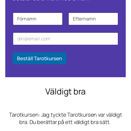
N
a
m
Först
Sist
n
E
E
*
-
-
p
p
o
o
s
s
Beställ Tarotkursen
t
t
*
E
-
p
o
Väldigt bra
s
t
E
-
p
Tarotkursen: Jag tyckte Tarotkursen var väldigt
o
bra. Du berättar på ett väldigt bra sätt.
s
t