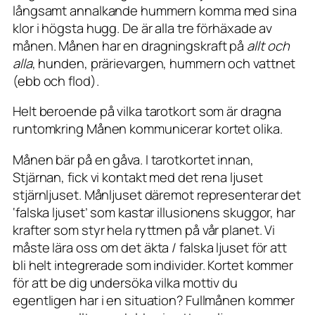
långsamt annalkande hummern komma med sina
klor i högsta hugg. De är alla tre förhäxade av
månen. Månen har en dragningskraft på
allt och
alla
, hunden, prärievargen, hummern och vattnet
(ebb och flod).
Helt beroende på vilka tarotkort som är dragna
runtomkring Månen kommunicerar kortet olika.
Månen bär på en gåva. I tarotkortet innan,
Stjärnan, fick vi kontakt med det rena ljuset
stjärnljuset. Månljuset däremot representerar det
‘falska ljuset’ som kastar illusionens skuggor, har
krafter som styr hela ryttmen på vår planet. Vi
måste lära oss om det äkta / falska ljuset för att
bli helt integrerade som individer. Kortet kommer
för att be dig undersöka vilka mottiv du
egentligen har i en situation? Fullmånen kommer