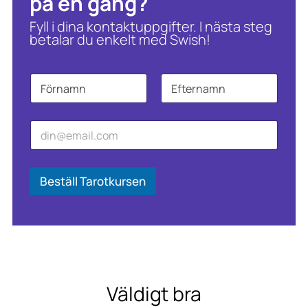
på en gång?
Fyll i dina kontaktuppgifter. I nästa steg
betalar du enkelt med Swish!
N
a
m
Först
Sist
n
E
*
*
-
E
p
-
o
p
s
o
Beställ Tarotkursen
t
s
*
t
N
a
m
n
Väldigt bra