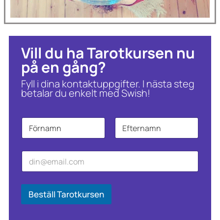
Vill du ha Tarotkursen nu
på en gång?
Fyll i dina kontaktuppgifter. I nästa steg
betalar du enkelt med Swish!
N
a
m
Först
Sist
n
E
E
*
-
-
p
p
o
o
s
s
Beställ Tarotkursen
t
t
*
E