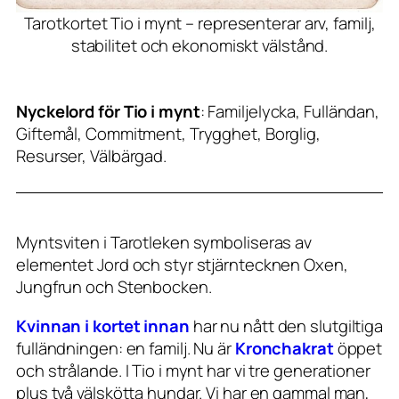
Tarotkortet Tio i mynt – representerar arv, familj,
stabilitet och ekonomiskt välstånd.
Nyckelord för Tio i mynt
: Familjelycka, Fulländan,
Giftemål, Commitment, Trygghet, Borglig,
Resurser, Välbärgad.
Myntsviten i Tarotleken symboliseras av
elementet Jord och styr stjärntecknen Oxen,
Jungfrun och Stenbocken.
Kvinnan i kortet innan
har nu nått den slutgiltiga
fulländningen: en familj. Nu är
Kronchakrat
öppet
och strålande. I Tio i mynt har vi tre generationer
plus två välskötta hundar. Vi har en gammal man,