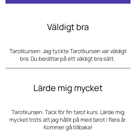
-
p
o
s
t
Väldigt bra
N
a
m
n
Tarotkursen: Jag tyckte Tarotkursen var väldigt
bra. Du berättar på ett väldigt bra sätt.
Lärde mig mycket
Tarotkursen: Tack för fin tarot kurs. Lärde mig
mycket trots att jag hållit på med tarot i flera år.
Kommer gå tillbaka!