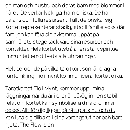
en man och hustru och deras barn med blommor i
håret. De verkar lyckliga, harmoniska. De har
balans och fulla resurser till allt de önskar sig.
Kortet representerar stadig, stabil familjelycka där
familjen kan föra sin avkomma uppåt på
samhällets stege tack vare sina resurser och
kontakter. Hela kortet utstrålar en stark spirituell
immunitet emot livets alla utmaningar.
Helt beroende på vilka tarotkort som är dragna
runtomkring Tio i mynt kommunicerar kortet olika.
Tarotkortet Tio i Mynt, kommer upp i mina
läggningar när du är i eller är påväg in i en stabil
relation. Kortet kan symbolisera dina drömmar
också. Allt för dig ligger på rätt plats nu och du
kan luta dig tillbaka i dina vardagsrutiner och bara
njuta. The Flow is on!