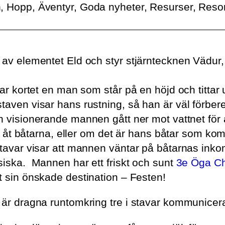
n, Hopp, Äventyr, Goda nyheter, Resurser, Reso
 av elementet Eld och styr stjärntecknen Vädur,
sar kortet en man som står på en höjd och tittar
taven visar hans rustning, så han är väl förber
 visionerande mannen gått ner mot vattnet för att
väl åt båtarna, eller om det är hans båtar som k
 stavar visar att mannen väntar på båtarnas in
siska. Mannen har ett friskt och sunt
3e Öga Ch
t sin önskade destination – Festen!
 är dragna runtomkring tre i stavar kommunicera