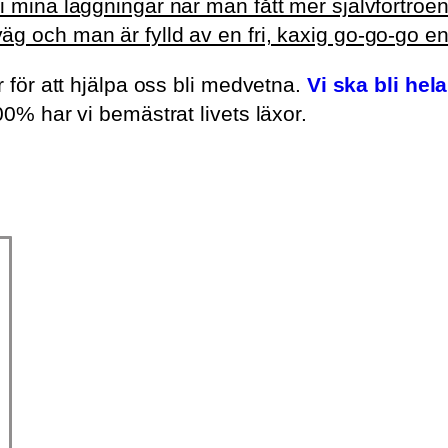
 mina läggningar när man fått mer självförtroend
g och man är fylld av en fri, kaxig go-go-go e
r för att hjälpa oss bli medvetna.
Vi ska bli hela
00% har vi bemästrat livets läxor.