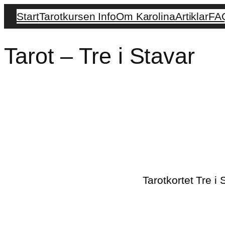
Start
Tarotkursen Info
Om Karolina
Artiklar
FA
Tarot – Tre i Stavar
Tarotkortet Tre i