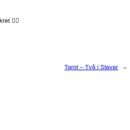
nkret
👍🏼
Tarot – Två i Stavar
→