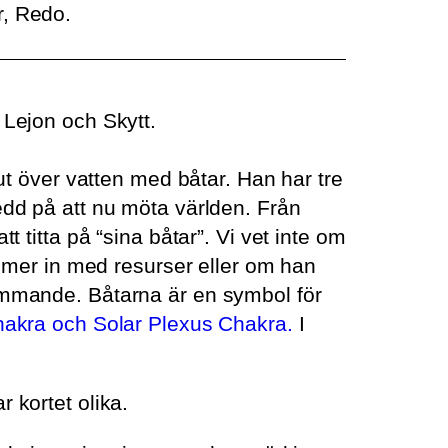
r, Redo.
 Lejon och Skytt.
 ut över vatten med båtar. Han har tre
edd på att nu möta världen. Från
 titta på “sina båtar”. Vi vet inte om
ommer in med resurser eller om han
kommande. Båtarna är en symbol för
akra och Solar Plexus Chakra.
I
r kortet olika.